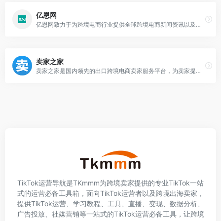
亿恩网
亿恩网致力于为跨境电商行业提供全球跨境电商新闻资讯以及跨境独立站,亚马逊,eBay,Wish,速卖通平台运营营销干货和行业生态新闻的电子商务新媒体平台。
卖家之家
卖家之家是国内领先的出口跨境电商卖家服务平台，为卖家提供最新跨境电商资讯、跨境电商运营工具以及测评黑名单，从而为电跨境电商卖家带来卓越用户体验。卖家之家整合跨境电商平台、服务商、工厂及众多卖家等，全力打造跨境电商新生态。
TikTok运营导航是TKmmm为跨境卖家提供的专业TikTok一站
式的运营必备工具箱，面向TikTok运营者以及跨境出海卖家，
提供TikTok运营、学习教程、工具、直播、变现、数据分析、
广告投放、社媒营销等一站式的TikTok运营必备工具，让跨境