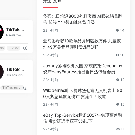
最新文章
华强北日均迎8000外籍客商 AI眼镜销量翻
倍 传统产业带加速转型升级
0
TikTok 资讯网（Newsroom）
22小时前
14
Newsroom是Tiktok官方资讯网站。
亚马逊母婴10款单品月销破数万件 儿童夜
灯49万美元登顶刚需爆品矩阵
om
TikTok
22小时前
10
0
Joybuy落地欧洲六国 京东依托Ceconomy
TikTok Analytics
资产+JoyExpress推出当日达低价会员
TikTok analytics是TikTok官方提供的分析自己视频数据的工具。
22小时前
12
TikTokanalytics
Wildberries叶卡捷琳堡仓遭无人机袭击 80
0人紧急疏散无伤亡 货流全面改道
22小时前
12
eBay Top-Service标识2027年实现覆盖翻
倍 发货延迟率压至5%以下
22小时前
11