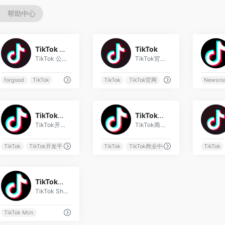
帮助中心
0
0
TikTok 公益网站
TikTok
TikTok 公益网站
TikTok官方平台，也就是海外版抖音！
forgood
TikTok
TikTok
TikTok官网
Newsro
0
0
TikTok开发人员平台
TikTok商业中心
TikTok开发平台是给TikTok开发人员看各个接口的地方。
TikTok商业中心可以管理多个TikTOK账号。
k
TikTok
海外版星图（TCM）
TikTok开发平台
TikTok
TikTok商业中心
TikTok
0
TikTok服务商
TikTok Shop合作伙伴服务中心
TikTok Mcn