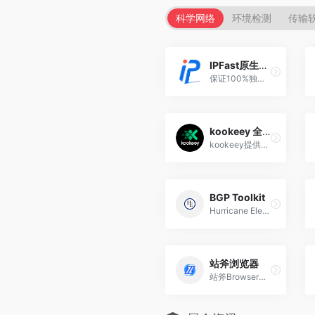
科学网络
环境检测
传输
IPFast原生住宅代理
保证100%独享的家庭住宅IP，...
kookeey 全球代理IP
kookeey提供全球高纯净度的独享代理IP产品及服务
BGP Toolkit
Hurricane Electric BGP Toolkit
站斧浏览器
站斧Browser浏览器专注解决Amazon、Wish、eBay、Shopee、Lazada等跨境电商账号安全管理问题。为电商卖家提供专业的店铺安全提速运营方案，支持定制化提供服务,利用专业技术团队让跨境更安全高效。