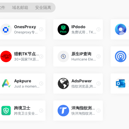
软件
域名邮箱
安全隔离
OnesProxy
IPdodo
Onesproxy专注于提供优质的海...
免费试用，TK专用纯净/住宅/独享网络
猎豹TK节点网络
原生IP查询
30+国家TK原生、独享、住宅IP...
Hurricane Electric BGP Toolkit
Apkpure
AdsPower
Just a moment...
指纹浏览器,跨境电商超级浏览器
跨境卫士
洋淘指纹浏览器
跨境卫士安全浏览器专注解决亚马逊、eBay等跨境电商多账号安全运营问题，为Amazon、eBay、Shopee、Lazada、独立站等跨境电商卖家提供专业安全的店铺提速运营方案,。
快洋淘指纹浏览器，主要实现：多开浏览器窗口、多登账号，防止窗口间产生关联、防止封号，每个窗口可以模拟独立的电脑信息，模拟不同的IP地址，使得相互间完全环境独立、隔离，避免关联封号！