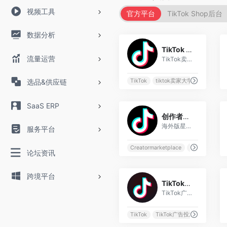
视频工具
官方平台
TikTok Shop后台
数据分析
1
TikTok University
流量运营
TikTok卖家大学
选品&供应链
TikTok
tiktok卖家大学
SaaS ERP
1
创作者服务（TCM）
海外版星图（TCM），TikTok官方创作者平台，可以找到网红合作。
服务平台
Creatormarketplace
TCM
TikTo
论坛资讯
0
跨境平台
TikTok官方广告投放
TikTok广告投放平台
TikTok
TikTok广告投放
广告投放