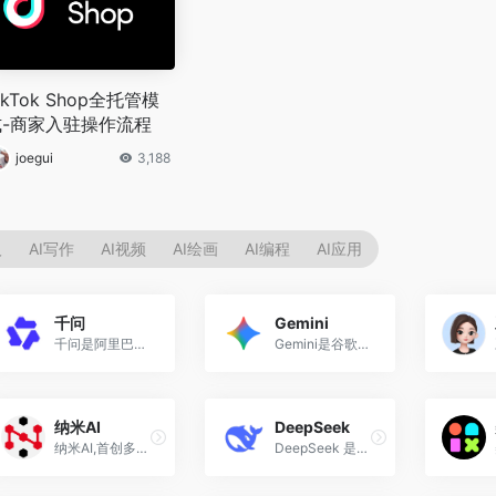
ikTok Shop全托管模
-商家入驻操作流程​
joegui
3,188
人
AI写作
AI视频
AI绘画
AI编程
AI应用
千问
Gemini
千问是阿里巴巴于2025年11月1...
Gemini是谷歌DeepMind团队基...
纳米AI
DeepSeek
纳米AI,首创多智能体蜂群,一句话生成专家级视频、报告、PPT。纳米AI,集成MCP万能工具箱,打破信息围墙,让搜索更全、更广、更深、更专业。纳米AI,集成DeepSeek,智脑,通义千问等十六家大模型,支持深度推理、个人知识库管理等...
DeepSeek 是一家创新型科技公司，成立于2023年7月17日，使用数据蒸馏技术，得到更为精炼、有用的数据。