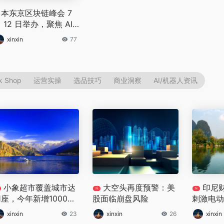
日本东京区块链峰会 7
 12 日举办，聚焦 AI
 Web3 融合赛道
xinxin
77
k Shop
运营实操
选品技巧
商业洞察
AI/机器人资讯
小象超市覆盖城市达
大空头再度预警：美
印尼
N
N
1座，今年新增1000个
股面临崩盘风险
刺激电动
仓库
xinxin
23
xinxin
26
xinxin