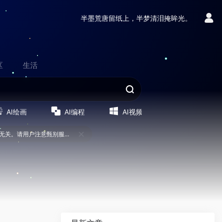
半墨荒唐留纸上，半梦清泪掩眸光。
区
生活
AI绘画
AI编程
AI视频
TKmmm运营导航全员公告: 网站上的服务均为第三方提供，与TKmmm无关。请用户注意甄别服务质量，避免上当受骗! (07/19)