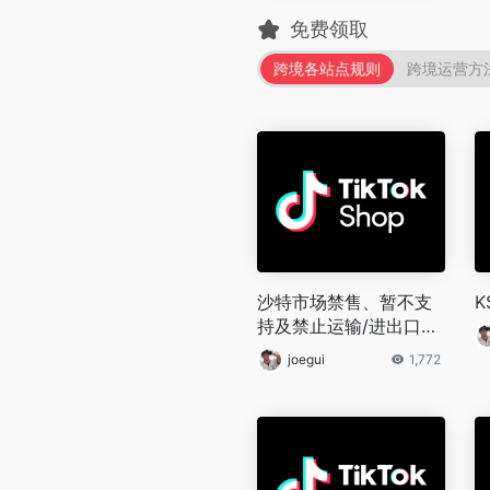
免费领取
跨境各站点规则
跨境运营方
沙特市场禁售、暂不支
持及禁止运输/进出口商
品政策
joegui
1,772