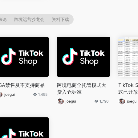
法论
跨境运营沙龙会
资料下载
KSA禁售及不支持商品
跨境电商全托管模式大
TikTok
货入仓标准
式已开放
joegui
1,495
joegui
1,790
joegui