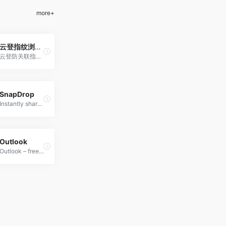
more+
云登指纹浏览器
云登防关联指纹浏览器是一款...
SnapDrop
Instantly share images, videos, PDFs, and links with people nearby. Peer2Peer and Open Source. No Setup, No Signup.
Outlook
Outlook – free personal email and calendar from Microsoft