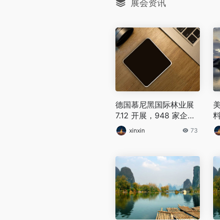
展会资讯
德国慕尼黑国际林业展
美
7.12 开展，948 家企业
料
展出智能林业机械
xinxin
73