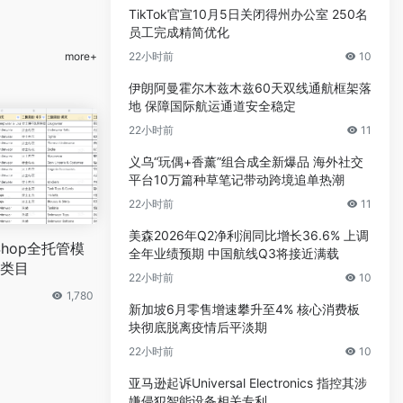
TikTok官宣10月5日关闭得州办公室 250名
员工完成精简优化
more+
22小时前
10
伊朗阿曼霍尔木兹木兹60天双线通航框架落
地 保障国际航运通道安全稳定
22小时前
11
义乌“玩偶+香薰”组合成全新爆品 海外社交
平台10万篇种草笔记带动跨境追单热潮
22小时前
11
美森2026年Q2净利润同比增长36.6% 上调
 Shop全托管模
全年业绩预期 中国航线Q3将接近满载
类目
22小时前
10
1,780
新加坡6月零售增速攀升至4% 核心消费板
块彻底脱离疫情后平淡期
22小时前
10
亚马逊起诉Universal Electronics 指控其涉
嫌侵犯智能设备相关专利