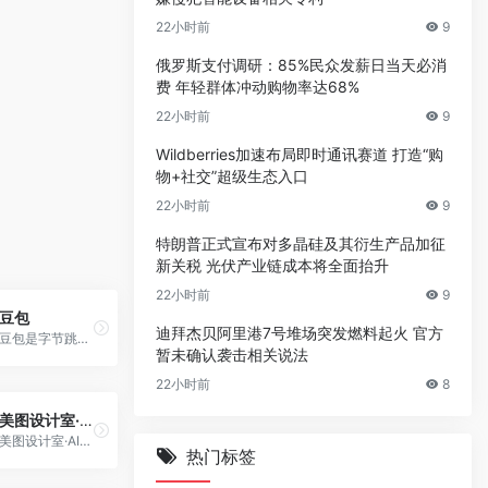
22小时前
9
俄罗斯支付调研：85%民众发薪日当天必消
费 年轻群体冲动购物率达68%
22小时前
9
Wildberries加速布局即时通讯赛道 打造“购
物+社交”超级生态入口
22小时前
9
特朗普正式宣布对多晶硅及其衍生产品加征
新关税 光伏产业链成本将全面抬升
22小时前
9
豆包
迪拜杰贝阿里港7号堆场突发燃料起火 官方
豆包是字节跳动公司基于云雀模型开发的AI工具，提供聊天机器人、写作助手以及英语学习助手等功能，它可以回答各种问题并进行对话，帮助人们获取信息，支持网页 Web 平台, Windows/macOS 电脑版客户端，iOS 以及安卓平台。
暂未确认袭击相关说法
22小时前
8
美图设计室·AI商拍
美图设计室·AI商拍是一个面向电商行业，聚焦商品拍摄智能解决方案的网站，聚集AI模特试衣、AI商品图、智能抠图、服装换色、电商海报模板等多个实用功能，助力电商降本增效，为电商企业&amp;商家们提供好用且易用的AI商拍服务。只要上传简单拍摄的产品图，美图设计室·AI商拍就可以生成真实自然高品质的商品图和模特图等。AI帮你实现：随手拍摄，即刻大片。
热门标签