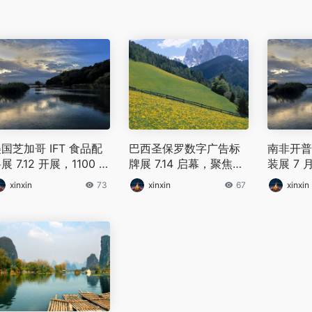
国芝加哥 IFT 食品配
巴西圣保罗数字广告标
南非开普
展 7.12 开展，1100 家
牌展 7.14 启幕，聚焦户
装展 7 
食品原料企业同台展示
外 LED、商业显示技术
展，吸引
xinxin
73
xinxin
67
xinxin
应链厂商