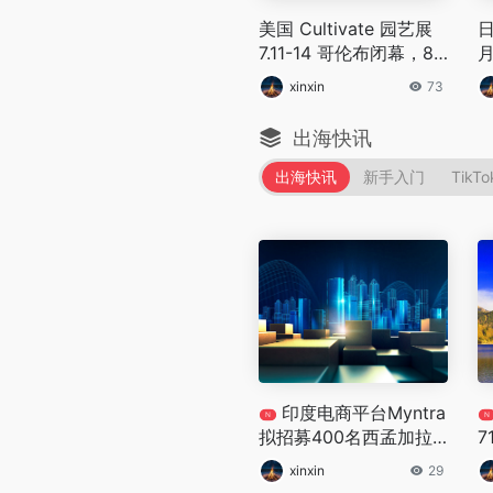
美国 Cultivate 园艺展
7.11-14 哥伦布闭幕，89
月
5 家园林企业参展
与
xinxin
73
出海快讯
出海快讯
新手入门
TikTo
印度电商平台Myntra
N
N
拟招募400名西孟加拉
7
邦卖家
xinxin
29